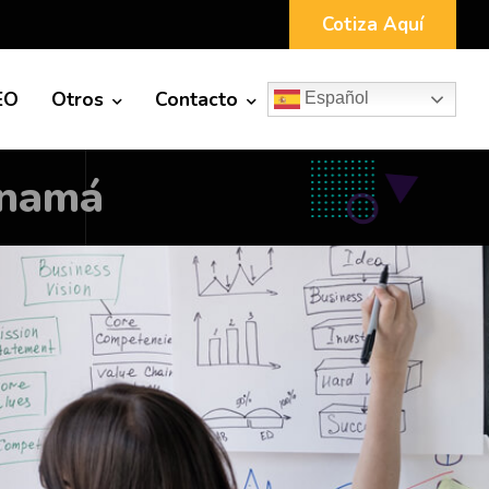
Cotiza Aquí
EO
Otros
Contacto
Español
anamá