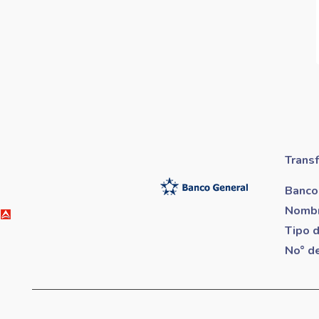
Trans
Banco
Nombr
Tipo 
No° d