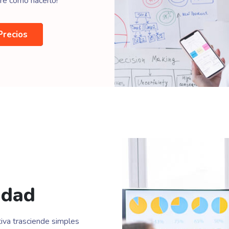
bre cómo hacerlo!
Precios
idad
iva trasciende simples