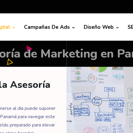
gital
Campañas De Ads
Diseño Web
S
oría de Marketing en P
la Asesoría
enerse al día puede suponer
n Panamá para navegar este
Estás preparado para elevar