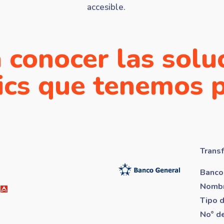
accesible.
 conocer las solu
cs que tenemos p
Trans
Banco
Nombr
Tipo 
No° d