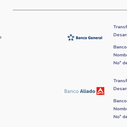
Trans
Desar
a
Banco
Nombr
No° d
Trans
Desar
Banco
Nombr
No° d