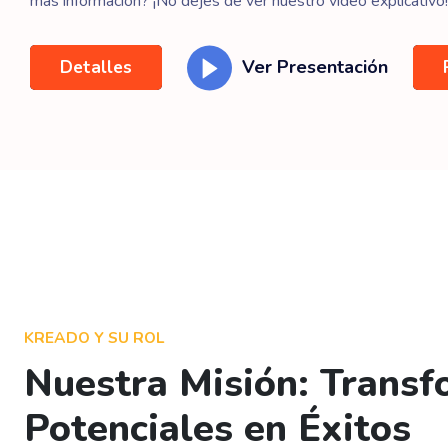
más información? ¡No dejes de ver nuestro video explicativo!
Ver Presentación
Detalles
KREADO Y SU ROL
Nuestra Misión: Transf
Potenciales en Éxitos