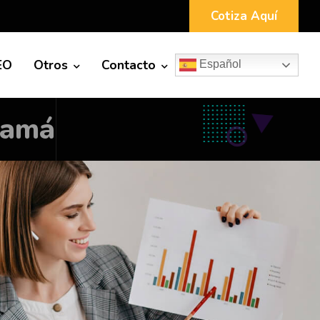
Cotiza Aquí
EO
Otros
Contacto
Español
namá