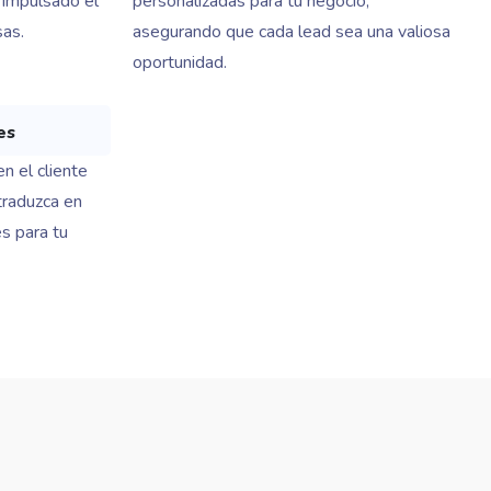
 impulsado el
personalizadas para tu negocio,
as.
asegurando que cada lead sea una valiosa
oportunidad.
es
n el cliente
traduzca en
s para tu